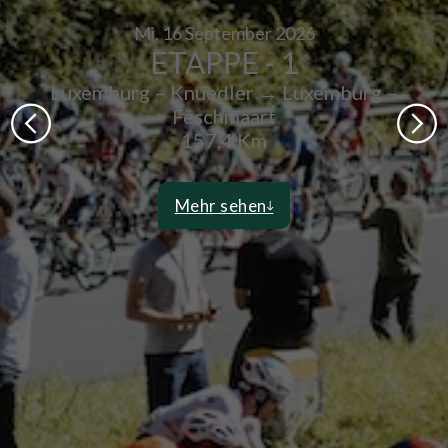
Mi, 16
September 2026
ETAPPE - 1
Luxemburg – Knuedler → Luxemburg –
Fëschmaart
157,4 Km
Mehr sehen