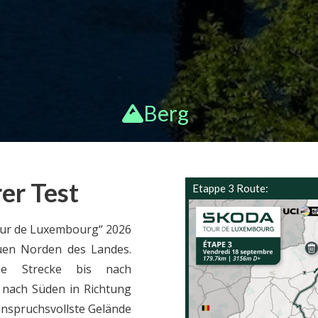
enn
Mannsch
Partner
aften
Eh
Geschichte
tlic
Ergebnis
Galerie
Hel
se 2025
TD
Berg
Rennzen
Bus
trum
Nac
DE
igk
FR
er Test
Ne
Etappe 3 Route:
EN
ran
ung
our de Luxembourg“ 2026
auen Norden des Landes.
Kon
ie Strecke bis nach
Anmeldun
 nach Süden in Richtung
Copyright © 2026 | Gebaut von
LUNIR
anspruchsvollste Gelände