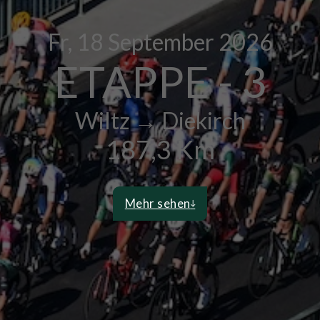
Fr, 18
September 2026
ETAPPE - 3
Wiltz → Diekirch
187,3 Km
Mehr sehen