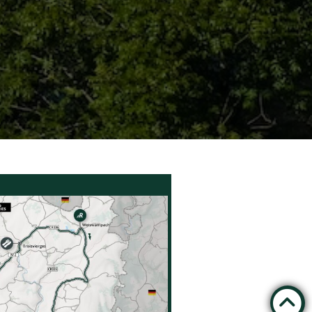
en
renam
he
fer
L
iness
hhalt
eit
benve
stalt
en
takt
g der Teams
Datenschutzbestimmungen