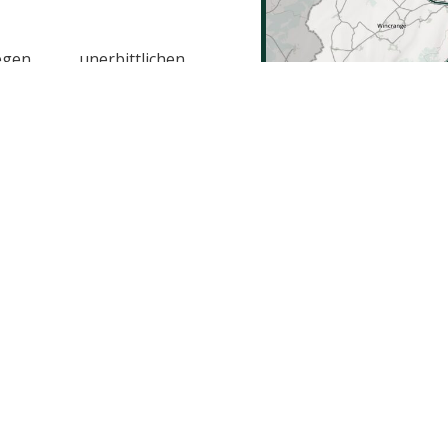
en, unerbittlichen
fast 190 Kilometern
als entscheidend für die
 und könnte vor dem
abstände schaffen.