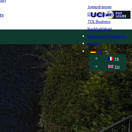
Jugendrennen
Ehrenamtliche Helfer
te
TDL Business
Nachhaltigkeit
Nebenveranstaltungen
Kontakt
DE
FR
EN