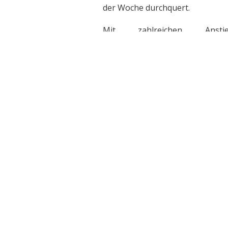
der Woche durchquert.
Mit zahlreichen Anstieg
Höhenunterschieden und 
Renndistanz wird diese Etappe 
Gesamtwertung angesehen
Einzelzeitfahren erhebliche Zeit