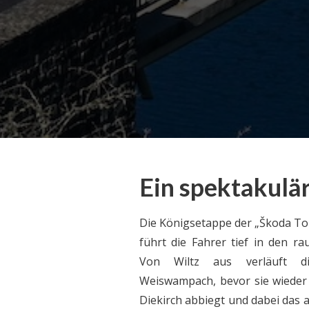
professionelle Radrennen in Luxemburg und
Teil der UCI Pro Series. Erleben Sie einige der
besten Radsportler aus der ganzen Welt, die
sich auf den atemberaubenden Radstrecken
in Luxemburg messen.
Ein spektakulär
Die Königsetappe der „Škoda T
führt die Fahrer tief in den r
Von Wiltz aus verläuft d
Weiswampach, bevor sie wieder
Diekirch abbiegt und dabei das 