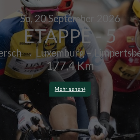
So, 20
September 2026
ETAPPE - 5
rsch → Luxemburg – Limpertsb
177,4 Km
Mehr sehen