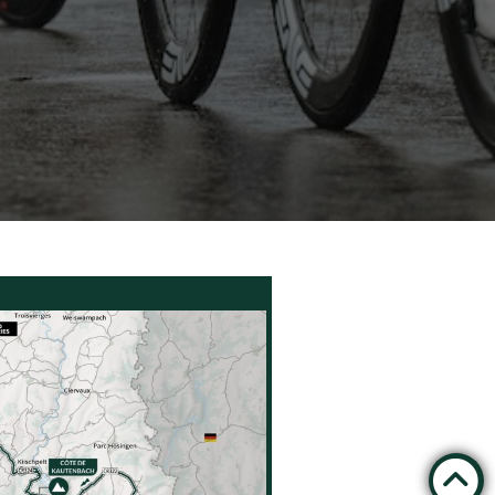
en
renam
he
fer
L
iness
hhalt
eit
benve
stalt
en
takt
g der Teams
Datenschutzbestimmungen