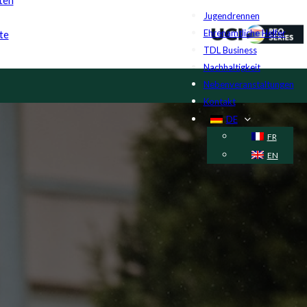
Jugendrennen
Ehrenamtliche Helfer
te
TDL Business
Nachhaltigkeit
Nebenveranstaltungen
Kontakt
DE
FR
EN