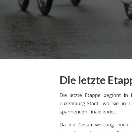
professionelle Radrennen in Luxemburg und
Teil der UCI Pro Series. Erleben Sie einige der
besten Radsportler aus der ganzen Welt, die
sich auf den atemberaubenden Radstrecken
in Luxemburg messen.
Die letzte Etap
Die letzte Etappe beginnt in
Luxemburg-Stadt, wo sie in 
spannenden Finale endet.
Da die Gesamtwertung noch o