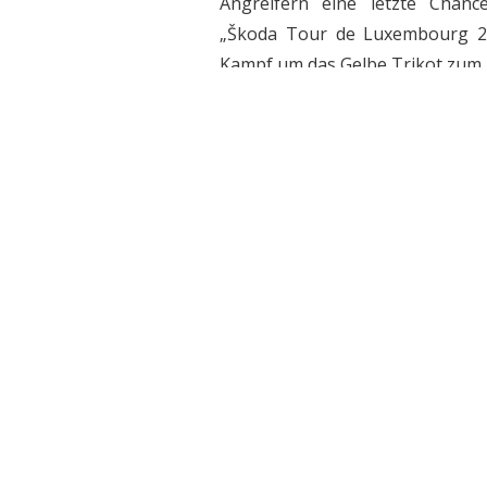
Angreifern eine letzte Chance
„Škoda Tour de Luxembourg 2
Kampf um das Gelbe Trikot zum 