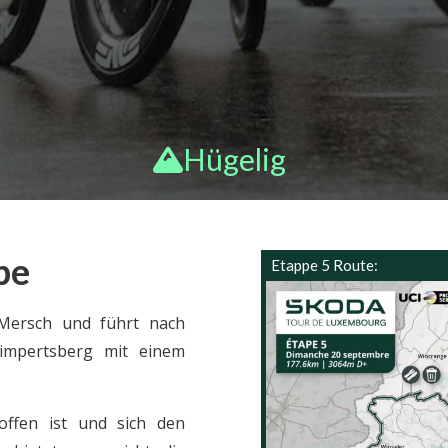
enn
Mannsch
Partner
aften
Eh
Geschichte
tlic
Ergebnis
Galerie
Hel
se 2025
TD
Hügelig
Rennzen
Bus
trum
Nac
DE
igk
FR
pe
Ne
Etappe 5 Route:
EN
ran
ung
 Mersch und führt nach
Limpertsberg mit einem
Kon
Anmeldun
ffen ist und sich den
Copyright © 2026 | Gebaut von
LUNIR