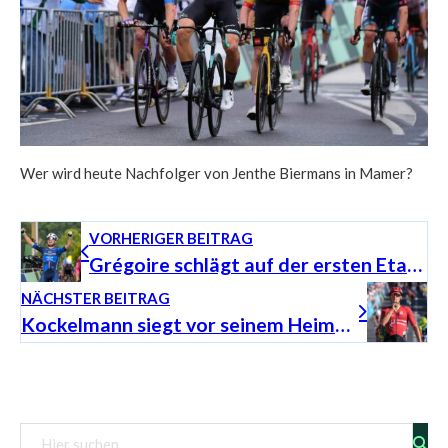
Wer wird heute Nachfolger von Jenthe Biermans in Mamer?
VORHERIGER BEITRAG
Grégoire schlägt auf der ersten Etappe hart zu
NÄCHSTER BEITRAG
Kockelmann siegt vor seinem Heimpublikum