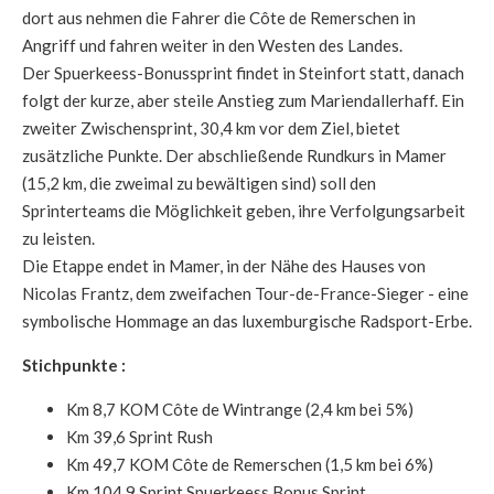
dort aus nehmen die Fahrer die Côte de Remerschen in
Angriff und fahren weiter in den Westen des Landes.
Der Spuerkeess-Bonussprint findet in Steinfort statt, danach
folgt der kurze, aber steile Anstieg zum Mariendallerhaff. Ein
zweiter Zwischensprint, 30,4 km vor dem Ziel, bietet
zusätzliche Punkte. Der abschließende Rundkurs in Mamer
(15,2 km, die zweimal zu bewältigen sind) soll den
Sprinterteams die Möglichkeit geben, ihre Verfolgungsarbeit
zu leisten.
Die Etappe endet in Mamer, in der Nähe des Hauses von
Nicolas Frantz, dem zweifachen Tour-de-France-Sieger - eine
symbolische Hommage an das luxemburgische Radsport-Erbe.
Stichpunkte :
Km 8,7 KOM Côte de Wintrange (2,4 km bei 5%)
Km 39,6 Sprint Rush
Km 49,7 KOM Côte de Remerschen (1,5 km bei 6%)
Km 104,9 Sprint Spuerkeess Bonus Sprint