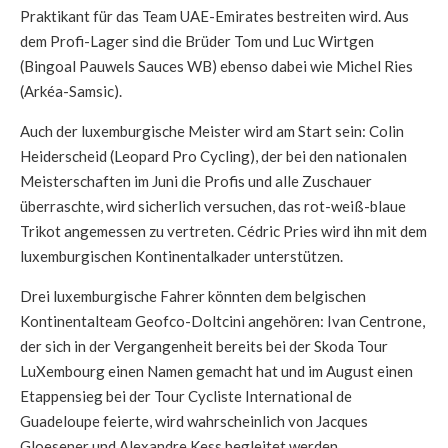
Praktikant für das Team UAE-Emirates bestreiten wird. Aus
dem Profi-Lager sind die Brüder Tom und Luc Wirtgen
(Bingoal Pauwels Sauces WB) ebenso dabei wie Michel Ries
(Arkéa-Samsic).
Auch der luxemburgische Meister wird am Start sein: Colin
Heiderscheid (Leopard Pro Cycling), der bei den nationalen
Meisterschaften im Juni die Profis und alle Zuschauer
überraschte, wird sicherlich versuchen, das rot-weiß-blaue
Trikot angemessen zu vertreten. Cédric Pries wird ihn mit dem
luxemburgischen Kontinentalkader unterstützen.
Drei luxemburgische Fahrer könnten dem belgischen
Kontinentalteam Geofco-Doltcini angehören: Ivan Centrone,
der sich in der Vergangenheit bereits bei der Skoda Tour
LuXembourg einen Namen gemacht hat und im August einen
Etappensieg bei der Tour Cycliste International de
Guadeloupe feierte, wird wahrscheinlich von Jacques
Gloesener und Alexandre Kess begleitet werden.