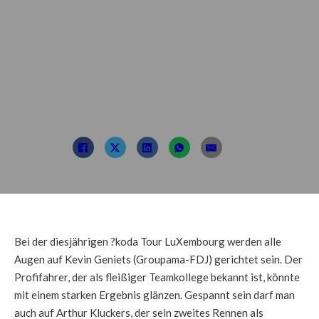
Fahrer nehmen an
der Škoda Tour
LuXembourg teil
Beitrag von: TDL
11. September 2022
Bei der diesjährigen ?koda Tour LuXembourg werden alle
Augen auf Kevin Geniets (Groupama-FDJ) gerichtet sein. Der
Profifahrer, der als fleißiger Teamkollege bekannt ist, könnte
mit einem starken Ergebnis glänzen. Gespannt sein darf man
auch auf Arthur Kluckers, der sein zweites Rennen als