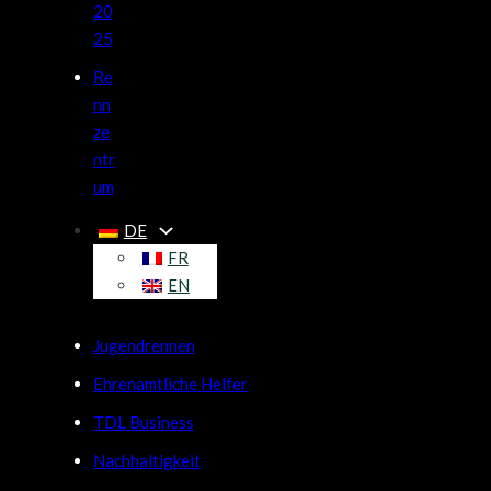
20
25
Re
nn
ze
ntr
um
DE
FR
EN
Jugendrennen
Ehrenamtliche Helfer
TDL Business
Nachhaltigkeit