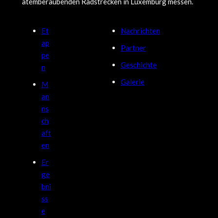
atemberaubenden Radstrecken in Luxemburg messen.
Et
Nachrichten
ap
Partner
pe
Geschichte
n
Galerie
M
an
ns
ch
aft
en
Er
ge
bni
ss
e