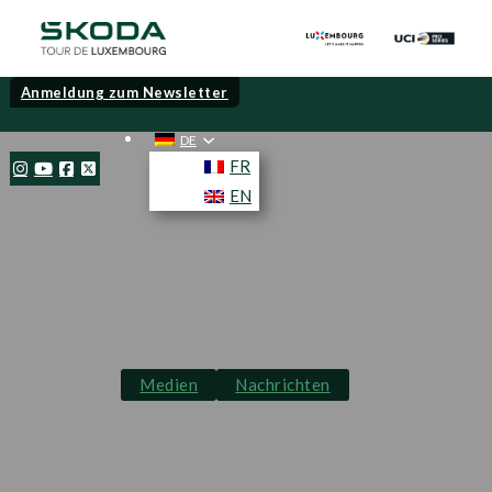
Anmeldung zum Newsletter
DE
FR
EN
Medien
Nachrichten
Nach einer
spektakulären