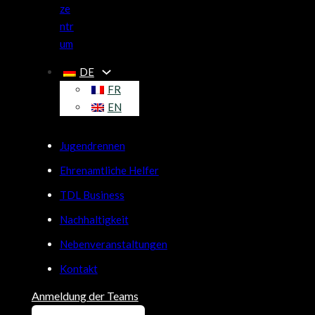
ze
ntr
um
DE
FR
EN
Jugendrennen
Ehrenamtliche Helfer
TDL Business
Nachhaltigkeit
Nebenveranstaltungen
Kontakt
Anmeldung der Teams