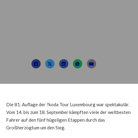
Ausgabe 2021 freue
ich mich auf das
nächste Jahr.
Beitrag von: TDL
Oktober 5, 2021
Die 81. Auflage der ?koda Tour Luxembourg war spektakulär.
Vom 14. bis zum 18. September kämpften viele der weltbesten
Fahrer auf den fünf hügeligen Etappen durch das
Großherzogtum um den Sieg.