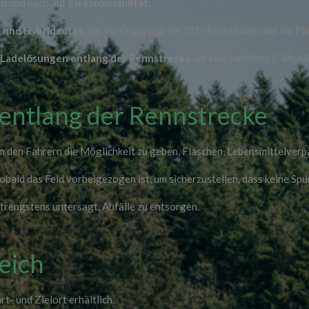
ch und nach auf
Elektromobilität
.
- und Hybridautos
, die Verringerung der CO₂-Emissionen und die Fö
r
Ladelösungen entlang der Rennstrecke
um eine nahtlose E-Mobili
entlang der Rennstrecke
 um den Fahrern die Möglichkeit zu geben, Flaschen, Lebensmittelver
obald das Feld vorbeigezogen ist, um sicherzustellen, dass keine Spu
trengstens untersagt, Abfälle zu entsorgen.
reich
rt- und Zielort erhältlich.