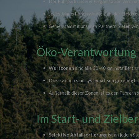
Der Fuhrpark unserer Organisation wird na
Jedes Jahr erhöhen wir die Zahl der
Elektro
Gemeinsam mit unseren Partnern bieten wi
Öko-Verantwortung 
Wurfzonen
sind alle 30-40 km installiert,
Diese Zonen sind
systematisch gereinigt
s
Außerhalb dieser Zonen ist es den Fahrern s
Im Start- und Zielbe
Selektive Abfallsortierung
ist an jedem Sta