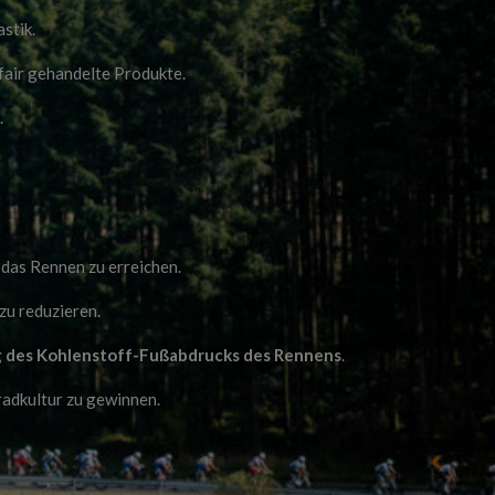
stik.
fair gehandelte Produkte.
k
.
 das Rennen zu erreichen.
zu reduzieren.
 des Kohlenstoff-Fußabdrucks des Rennens
.
radkultur zu gewinnen.