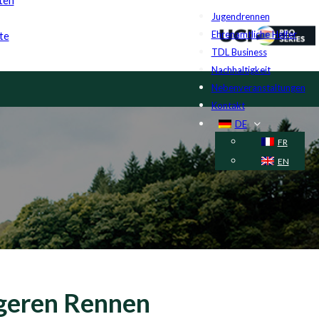
Jugendrennen
Ehrenamtliche Helfer
te
TDL Business
Nachhaltigkeit
Nebenveranstaltungen
Kontakt
DE
FR
EN
igeren Rennen