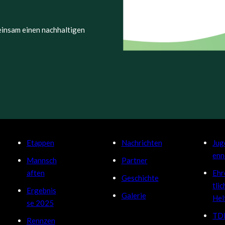
meinsam einen nachhaltigen
Etappen
Nachrichten
Jug
enn
Mannsch
Partner
aften
Eh
Geschichte
tlic
Ergebnis
Galerie
Hel
se 2025
TD
Rennzen