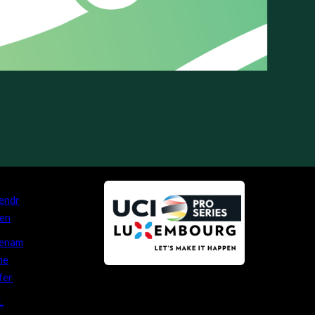
endr
en
renam
he
fer
L