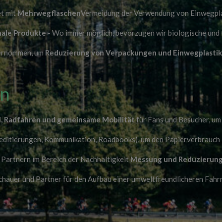
et mit
Mehrwegflaschen
Vermeidung der Verwendung von Einwegpla
onale Produkte
- Wo immer möglich, bevorzugen wir biologische und 
ternommen, um
Reduzierung von Verpackungen und Einwegplasti
en
l, Radfahren und gemeinsame Mobilität
für Fans und Besucher, um
editierungen, Kommunikation, Roadbooks), um den Papierverbrauch 
Partnern im Bereich der Nachhaltigkeit
Messung und Reduzierung
hauer und Partner für den Aufbau einer umweltfreundlicheren Fahr