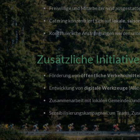
Freiwillige und Mitarbeiter sind ausgestatt
Catering konzentriert sich auf
lokale, sais
Kontinuierliche Anstrengungen werden un
Zusätzliche Initiativ
Förderung von
öffentliche Verkehrsmitte
Entwicklung von
digitale Werkzeuge
(Akkr
Zusammenarbeit mit lokalen Gemeinden und 
Sensibilisierungskampagnen, um Teams, Zusc