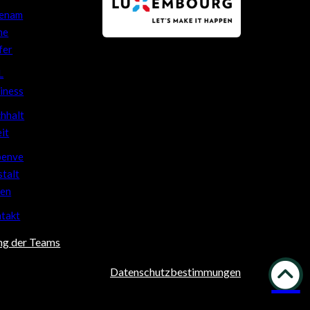
renam
he
fer
L
iness
hhalt
eit
benve
stalt
en
takt
g der Teams
Datenschutzbestimmungen