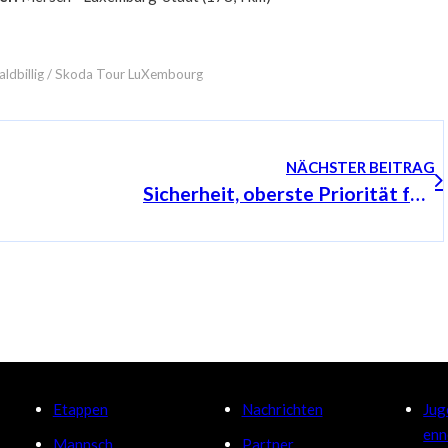
aldbillig / Skoda Tour LuXembourg
NÄCHSTER BEITRAG
Sicherheit, oberste Priorität für die Organisation
Etappen
Nachrichten
Jug
enn
Mannsch
Partner