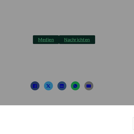
Medien
Nachrichten
tellung der skoda tour l
2022
Beitrag von: TDL
19. August 2022