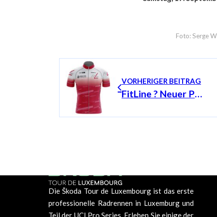
Foto: Serge W
VORHERIGER BEITRAG
FitLine ? Neuer Partner des King of The Mountain Jersey
Die Škoda Tour de Luxembourg ist das erste
professionelle Radrennen in Luxemburg und
Teil der UCI Pro Series. Erleben Sie einige der