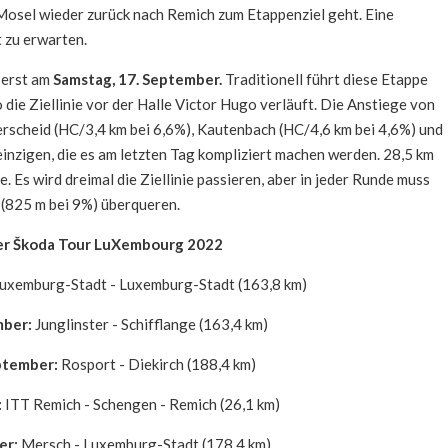
Mosel wieder zurück nach Remich zum Etappenziel geht. Eine
 zu erwarten.
 erst am
Samstag, 17. September.
Traditionell führt diese Etappe
ie Ziellinie vor der Halle Victor Hugo verläuft. Die Anstiege von
rscheid (HC/3,4 km bei 6,6%), Kautenbach (HC/4,6 km bei 4,6%) und
 einzigen, die es am letzten Tag kompliziert machen werden. 28,5 km
. Es wird dreimal die Ziellinie passieren, aber in jeder Runde muss
 (825 m bei 9%) überqueren.
er Škoda Tour LuXembourg 2022
uxemburg-Stadt - Luxemburg-Stadt (163,8 km)
mber:
Junglinster - Schifflange (163,4 km)
ptember:
Rosport - Diekirch (188,4 km)
:
ITT Remich - Schengen - Remich (26,1 km)
er:
Mersch - Luxemburg-Stadt (178,4 km)