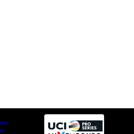
endr
en