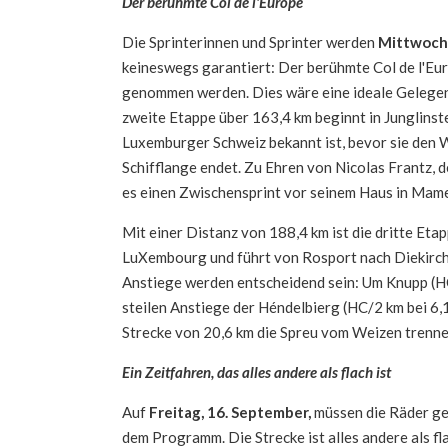
Der berühmte Col de l'Europe
Die Sprinterinnen und Sprinter werden
Mittwoch,
keineswegs garantiert: Der berühmte Col de l'Eur
genommen werden. Dies wäre eine ideale Gelegenh
zweite Etappe über 163,4 km beginnt in Junglinste
Luxemburger Schweiz bekannt ist, bevor sie den 
Schifflange endet. Zu Ehren von Nicolas Frantz,
es einen Zwischensprint vor seinem Haus in Mam
Mit einer Distanz von 188,4 km ist die dritte Et
LuXembourg und führt von Rosport nach Diekirch, 
Anstiege werden entscheidend sein: Um Knupp (HC
steilen Anstiege der Héndelbierg (HC/2 km bei 6,
Strecke von 20,6 km die Spreu vom Weizen trenne
Ein Zeitfahren, das alles andere als flach ist
Auf
Freitag, 16. September,
müssen die Räder gew
dem Programm. Die Strecke ist alles andere als f