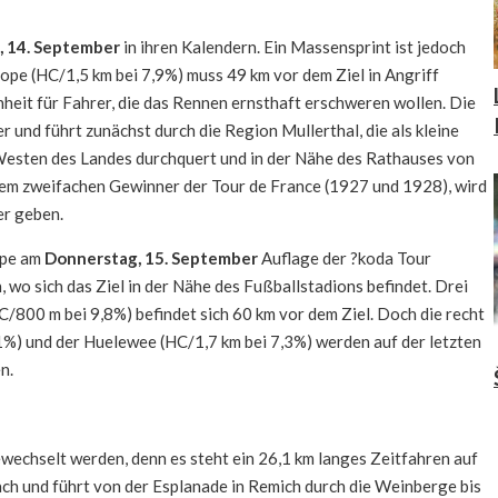
 14. September
in ihren Kalendern. Ein Massensprint ist jedoch
ope (HC/1,5 km bei 7,9%) muss 49 km vor dem Ziel in Angriff
eit für Fahrer, die das Rennen ernsthaft erschweren wollen. Die
r und führt zunächst durch die Region Mullerthal, die als kleine
Westen des Landes durchquert und in der Nähe des Rathauses von
 dem zweifachen Gewinner der Tour de France (1927 und 1928), wird
er geben.
appe am
Donnerstag, 15. September
Auflage der ?koda Tour
wo sich das Ziel in der Nähe des Fußballstadions befindet. Drei
/800 m bei 9,8%) befindet sich 60 km vor dem Ziel. Doch die recht
1%) und der Huelewee (HC/1,7 km bei 7,3%) werden auf der letzten
n.
echselt werden, denn es steht ein 26,1 km langes Zeitfahren auf
lach und führt von der Esplanade in Remich durch die Weinberge bis