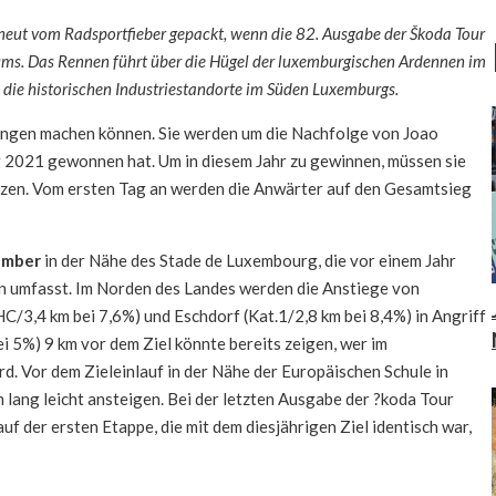
eut vom Radsportfieber gepackt, wenn die 82. Ausgabe der
Š
koda Tour
ms. Das Rennen führt über die Hügel der luxemburgischen Ardennen im
 die historischen Industriestandorte im Süden Luxemburgs.
gungen machen können. Sie werden um die Nachfolge von Joao
 2021 gewonnen hat. Um in diesem Jahr zu gewinnen, müssen sie
otzen. Vom ersten Tag an werden die Anwärter auf den Gesamtsieg
ember
in der Nähe des Stade de Luxembourg, die vor einem Jahr
n umfasst. Im Norden des Landes werden die Anstiege von
HC/3,4 km bei 7,6%) und Eschdorf (Kat.1/2,8 km bei 8,4%) in Angriff
i 5%) 9 km vor dem Ziel könnte bereits zeigen, wer im
. Vor dem Zieleinlauf in der Nähe der Europäischen Schule in
lang leicht ansteigen. Bei der letzten Ausgabe der ?koda Tour
f der ersten Etappe, die mit dem diesjährigen Ziel identisch war,