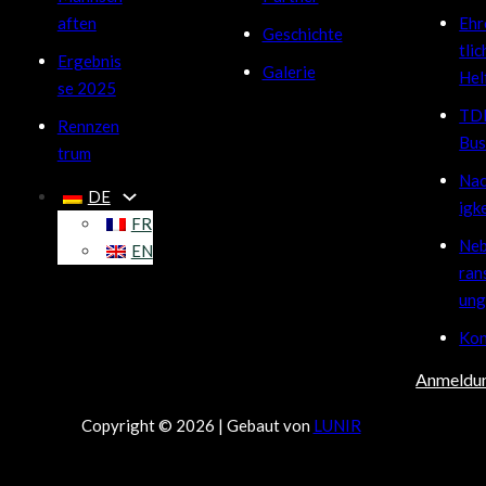
aften
Eh
Geschichte
tlic
Ergebnis
Galerie
Hel
se 2025
TD
Rennzen
Bus
trum
Nac
DE
igk
FR
Ne
EN
ran
ung
Kon
Anmeldun
Copyright © 2026 | Gebaut von
LUNIR