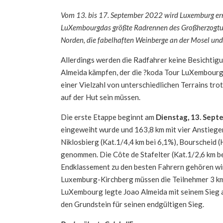
Vom 13. bis 17. September 2022 wird Luxemburg ern
LuXembourg
das größte Radrennen des Großherzogtu
Norden, die fabelhaften Weinberge an der Mosel und
Allerdings werden die Radfahrer keine Besichti
Almeida kämpfen, der die ?koda Tour LuXembourg
einer Vielzahl von unterschiedlichen Terrains tr
auf der Hut sein müssen.
Die erste Etappe beginnt am
Dienstag, 13. Sept
eingeweiht wurde und 163,8 km mit vier Anstiege
Niklosbierg (Kat.1/4,4 km bei 6,1%), Bourscheid (
genommen. Die Côte de Stafelter (Kat.1/2,6 km be
Endklassement zu den besten Fahrern gehören wird
Luxemburg-Kirchberg müssen die Teilnehmer 3 km 
LuXembourg legte Joao Almeida mit seinem Sieg au
den Grundstein für seinen endgültigen Sieg.