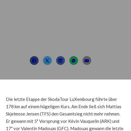
gewinnt die
SkodaTour
LuXembourg 2022
Beitrag von: TDL
17. September 2022
Die letzte Etappe der SkodaTour LuXembourg führte über
178 km auf einem hügeligen Kurs. Am Ende ließ sich Mattias
Skjelmose Jensen (TFS) den Gesamtsieg nicht mehr nehmen.
Er gewann mit 5" Vorsprung vor Kévin Vauquelin (ARK) und
17" vor Valentin Madouas (GFC). Madouas gewann die letzte