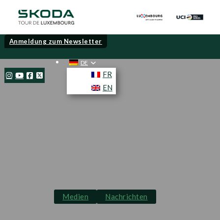
Anmeldung zum Newsletter
DE
FR
EN
Medien
Nachrichten
Skjelmose Jensen