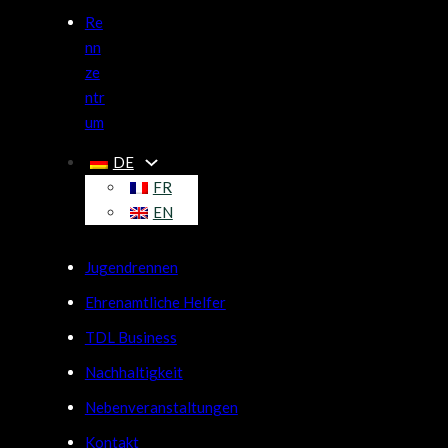
Re
nn
ze
ntr
um
DE
FR
EN
Jugendrennen
Ehrenamtliche Helfer
TDL Business
Nachhaltigkeit
Nebenveranstaltungen
Kontakt