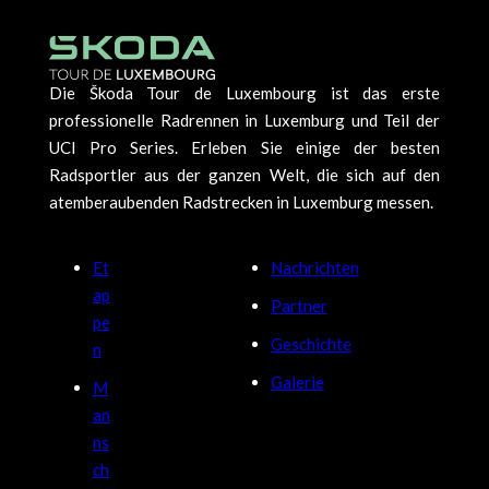
Die Škoda Tour de Luxembourg ist das erste
professionelle Radrennen in Luxemburg und Teil der
UCI Pro Series. Erleben Sie einige der besten
Radsportler aus der ganzen Welt, die sich auf den
atemberaubenden Radstrecken in Luxemburg messen.
Et
Nachrichten
ap
Partner
pe
Geschichte
n
Galerie
M
an
ns
ch