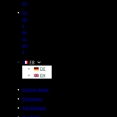
25
Ce
ntr
e
de
co
urs
e
FR
DE
EN
Courses jeunes
Volontaires
TDL Business
Durabilité