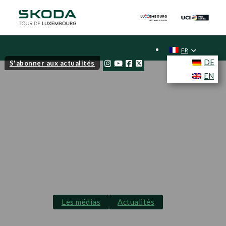
FR
DE
S'abonner aux actualités
EN
Les médias
Actualités
Andy Schleck,