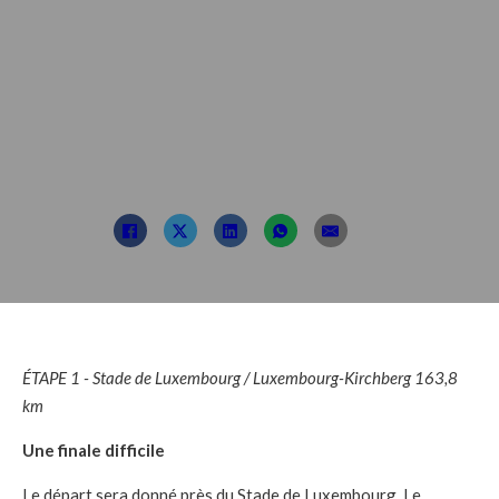
président du Škoda
Tour Luxembourg,
analyse les étapes
Posté par : TDL
11 septembre 2022
ÉTAPE 1 - Stade de Luxembourg / Luxembourg-Kirchberg 163,8
km
Une finale difficile
Le départ sera donné près du Stade de Luxembourg. Le