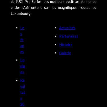
de l'UCI Pro Series. Les meilleurs cyclistes du monde
entier s'affrontent sur les magnifiques routes du
Luxembourg.
Le
Actualités
s
Partenaires
ét
Histoire
ap
es
Galerie
Eq
uip
es
Ré
sul
tat
s
20