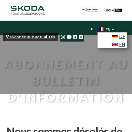
FR
DE
S'abonner aux actualités
EN
ABONNEMENT AU
BULLETIN
D'INFORMATION
Nous sommes désolés de