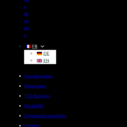
e
de
co
urs
e
FR
DE
EN
Courses jeunes
Volontaires
TDL Business
Durabilité
Événements parallèles
Contact