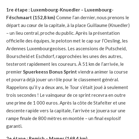
1re étape : Luxembourg-Knuedler – Luxembourg-
Fëschmaart (152,8 km)
Comme l’an dernier, nous prenons le
départ au cœur de la capitale, à la place Guillaume (Knuedler)
– un lieu central, proche du public. Après la présentation
officielle des équipes, le peloton met le cap sur l’Oesling, les
Ardennes Luxembourgeoises. Les ascensions de Putscheid,
Bourscheid et Eschdorf, rapprochées les unes des autres,
testeront rapidement les coureurs. À 51 km de l’arrivée, le
premier
Spuerkeess Bonus Sprint
viendra animer la course
et pourra déjà jouer un rôle pour le classement général.
Rappelons qu’il y a deux ans, le Tour s’était joué à seulement
trois secondes ! Le vainqueur de ce sprint recevra en outre
une prime de 1 000 euros. Après la côte de Stafelter et une
descente rapide vers la capitale, l’arrivée se jouera sur une
rampe finale de 800 mètres en montée – un final explosif
garanti.
2e étape : Remich – Mamer (168,4 km)