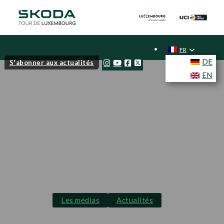
FR
DE
S'abonner aux actualités
EN
Les médias
Actualités
Le Škoda Tour