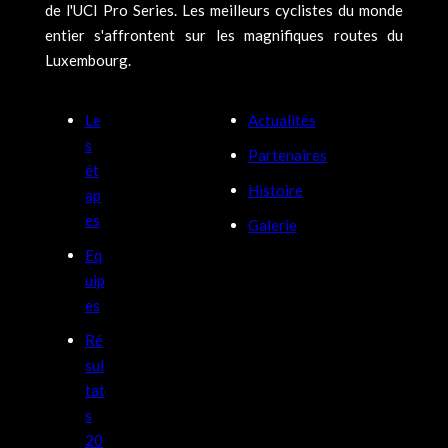
de l'UCI Pro Series. Les meilleurs cyclistes du monde
entier s'affrontent sur les magnifiques routes du
Luxembourg.
Le
Actualités
s
Partenaires
ét
Histoire
ap
es
Galerie
Eq
uip
es
Ré
sul
tat
s
20