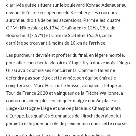
d'arrivée qui se situera sur le boulevard Konrad Adenauer au
niveau de l'école européenne du Kirchberg, les coureurs
auront eu droit à de belles ascensions. Parmi elles, quatre
GPM : Niklosbierg (6.13%), Gralingen (6.13%), Côte de
Bourscheid (7.57%) et Côte de Stafelter (6.5%), cette
dernière se trouvant à moins de 10 km de l'arrivée.
Les puncheurs devraient profiter du final, en légère montée,
pour aller chercher la victoire d'étape. Il y a douze mois, Diego
Ulissi avait dominé ses concurrents. Comme l'Italien ne
défendra pas son titre cette année, son équipe émiratie
comptera sur Marc Hirschi. Le Suisse, vainqueur d'étape au
Tour de France 2020 et vainqueur de la Flèche Wallonne, a
connu une année plus compliquée malgré une 6e place à
Liège-Bastogne-Liège et une 6e place aux Championnats
d'Europe. Les qualités étonnantes de Hirschi devraient lui
permettre de jouer un rôle de premier plan dans cette course.
Ce sera également le cas de l'Espagnol Jesus Herrada