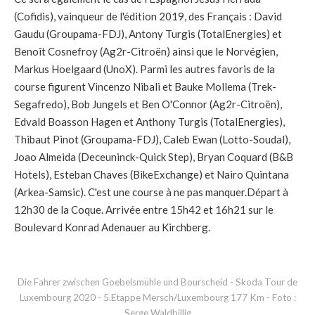
(Cofidis), vainqueur de l'édition 2019, des Français : David
Gaudu (Groupama-FDJ), Antony Turgis (TotalEnergies) et
Benoît Cosnefroy (Ag2r-Citroën) ainsi que le Norvégien,
Markus Hoelgaard (UnoX). Parmi les autres favoris de la
course figurent Vincenzo Nibali et Bauke Mollema (Trek-
Segafredo), Bob Jungels et Ben O'Connor (Ag2r-Citroën),
Edvald Boasson Hagen et Anthony Turgis (TotalEnergies),
Thibaut Pinot (Groupama-FDJ), Caleb Ewan (Lotto-Soudal),
Joao Almeida (Deceuninck-Quick Step), Bryan Coquard (B&B
Hotels), Esteban Chaves (BikeExchange) et Nairo Quintana
(Arkea-Samsic). C'est une course à ne pas manquer.Départ à
12h30 de la Coque. Arrivée entre 15h42 et 16h21 sur le
Boulevard Konrad Adenauer au Kirchberg.
Die Fahrer zwischen Goebelsmühle und Bourscheid - Skoda Tour de
Luxembourg 2020 - 5.Etappe Mersch/Luxembourg 177 Km - Foto :
Serge Waldbillig