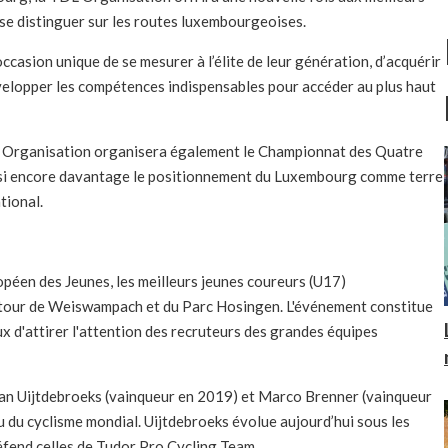
se distinguer sur les routes luxembourgeoises.
casion unique de se mesurer à l’élite de leur génération, d’acquérir
velopper les compétences indispensables pour accéder au plus haut
 TDL Organisation organisera également le Championnat des Quatre
si encore davantage le positionnement du Luxembourg comme terre
tional.
opéen des Jeunes, les meilleurs jeunes coureurs (U17)
utour de Weiswampach et du Parc Hosingen. L'événement constitue
eux d'attirer l'attention des recruteurs des grandes équipes
ian Uijtdebroeks (vainqueur en 2019) et Marco Brenner (vainqueur
au du cyclisme mondial. Uijtdebroeks évolue aujourd’hui sous les
fend celles de Tudor Pro Cycling Team.