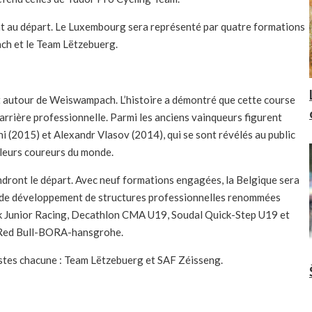
nt au départ. Le Luxembourg sera représenté par quatre formations
ch et le Team Lëtzebuerg.
et autour de Weiswampach. L’histoire a démontré que cette course
carrière professionnelle. Parmi les anciens vainqueurs figurent
(2015) et Alexandr Vlasov (2014), qui se sont révélés au public
leurs coureurs du monde.
ndront le départ. Avec neuf formations engagées, la Belgique sera
es de développement de structures professionnelles renommées
k Junior Racing, Decathlon CMA U19, Soudal Quick-Step U19 et
 Red Bull-BORA-hansgrohe.
istes chacune : Team Lëtzebuerg et SAF Zéisseng.