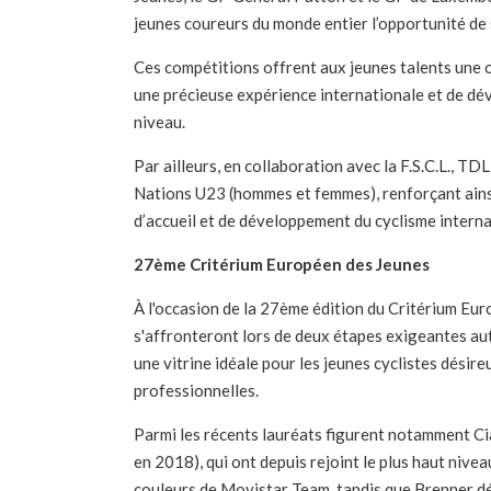
jeunes coureurs du monde entier l’opportunité de 
Ces compétitions offrent aux jeunes talents une oc
une précieuse expérience internationale et de dé
niveau.
Par ailleurs, en collaboration avec la F.S.C.L.,
Nations U23 (hommes et femmes), renforçant ain
d’accueil et de développement du cyclisme interna
27ème Critérium Européen des Jeunes
À l'occasion de la 27ème édition du Critérium Eur
s'affronteront lors de deux étapes exigeantes a
une vitrine idéale pour les jeunes cyclistes désir
professionnelles.
Parmi les récents lauréats figurent notamment C
en 2018), qui ont depuis rejoint le plus haut nive
couleurs de Movistar Team, tandis que Brenner dé