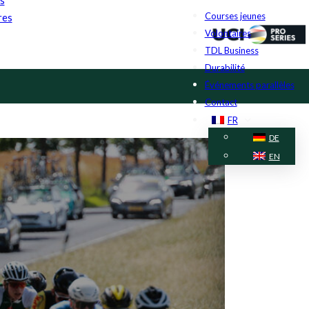
Courses jeunes
res
Volontaires
TDL Business
Durabilité
Événements parallèles
Contact
FR
DE
EN