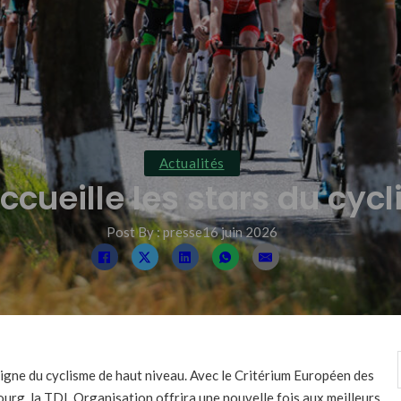
Actualités
cueille les stars du cy
Post By : presse
16 juin 2026
 signe du cyclisme de haut niveau. Avec le Critérium Européen des
urg, la TDL Organisation offrira une nouvelle fois aux meilleurs