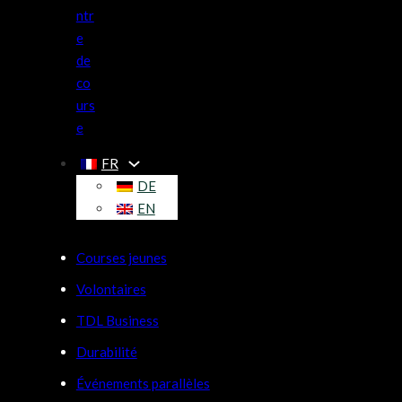
ntr
e
de
co
urs
e
FR
DE
EN
Courses jeunes
Volontaires
TDL Business
Durabilité
Événements parallèles