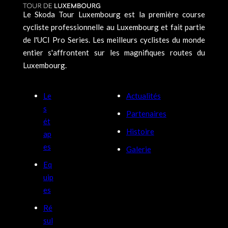
Le Skoda Tour Luxembourg est la première course
cycliste professionnelle au Luxembourg et fait partie
de l'UCI Pro Series. Les meilleurs cyclistes du monde
entier s'affrontent sur les magnifiques routes du
Luxembourg.
Le
Actualités
s
Partenaires
ét
Histoire
ap
es
Galerie
Eq
uip
es
Ré
sul