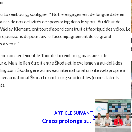
ur.
au Luxembourg, souligne : " Notre engagement de longue date en
aires de nos activités de sponsoring dans le sport. Au début de
 Václav Klement, ont tout d'abord construit et fabriqué des vélos. Le
us réjouissons de poursuivre l'accompagnement de ce grand
à venir. "
rend non seulement le Tour de Luxembourg mais aussi de
. Mais le lien étroit entre Škoda et le cyclisme va au-delà des
ng.com, Škoda gère au niveau international un site web propre à
 niveau national Škoda Luxembourg soutient les jeunes talents
ts.
ARTICLE SUIVANT
Creos prolonge son engagement auprès du Škoda Tour de Luxembourg pour 3 ans supplémentaires