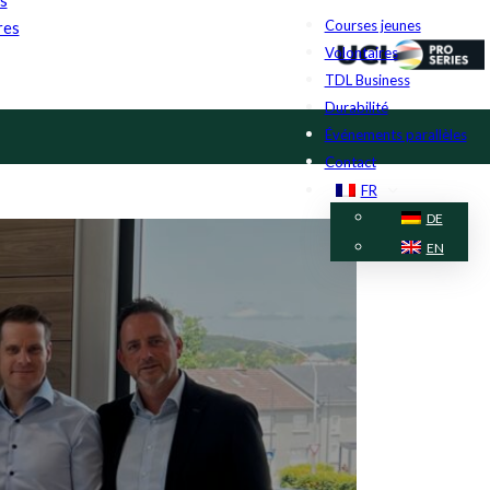
Courses jeunes
res
Volontaires
TDL Business
Durabilité
Événements parallèles
Contact
FR
DE
EN