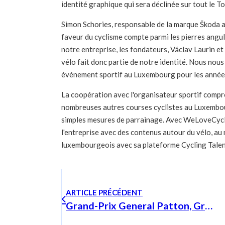
identité graphique qui sera déclinée sur tout le To
Simon Schories, responsable de la marque Škoda 
faveur du cyclisme compte parmi les pierres angul
notre entreprise, les fondateurs, Václav Laurin et
vélo fait donc partie de notre identité. Nous no
événement sportif au Luxembourg pour les années 
La coopération avec l'organisateur sportif comp
nombreuses autres courses cyclistes au Luxembourg
simples mesures de parrainage. Avec WeLoveCycli
l'entreprise avec des contenus autour du vélo, au
luxembourgeois avec sa plateforme Cycling Talen
ARTICLE PRÉCÉDENT
Grand-Prix General Patton, Grand-Prix de Luxembourg et Critérium européen des Jeunes