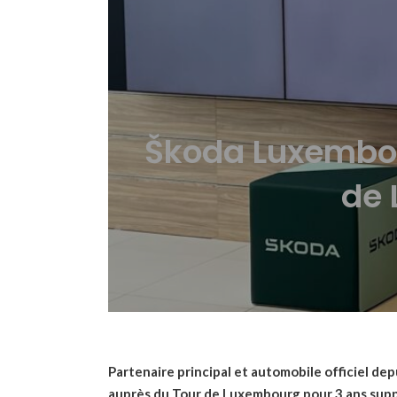
Škoda Luxembour
de 
Partenaire principal et automobile officiel 
auprès du Tour de Luxembourg pour 3 ans supp