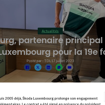
Actualités
g, partenaire principal o
Luxembourg pour la 19e f
Posté par : TDL
17 juillet 2023
depuis 2005 déjà, Škoda Luxembourg prolonge son engagement
lémentaires. Le contrat a été signé en présence du président