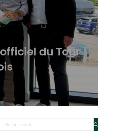
fficiel du Tour
ois
Télécharger le fichier