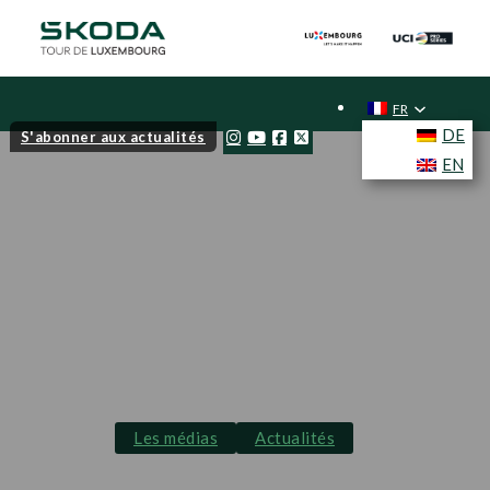
FR
DE
S'abonner aux actualités
EN
Les médias
Actualités
Une nouvelle ville